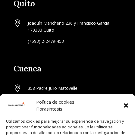
Quito

Joaquín Mancheno 236 y Francisco Garcia,
170303 Quito
(+593) 2-2479-453
Cuenca

358 Padre Julio Matovelle
(+593) 98-687-5984
Política de cookies
Florasintesis
Utilizamos cookies para mejorar su experiencia de navegación y
Guayaquil
proporcionar funcionalidades adicionales. En la Política se
proporciona a detalle todo lo relacionado con la configuración de