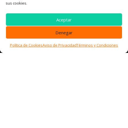
sus cookies.

Junto a Plásticos del Litoral, Edificio Plaza San
Jorge #20 primer piso manzana 28
Aceptar
(+593) 98-687-4083
Denegar
Correo :

Política de Cookies
Aviso de Privacidad
Términos y Condiciones
contacto@florasintesis.com.ec
Trabaja con nosotros :

Únete a nuestro equipo
Síguenos