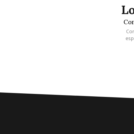
¿Estás interesad
nuestros produc
Llámanos o escríbenos.