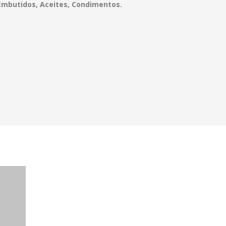
Embutidos, Aceites, Condimentos.
res
ros.