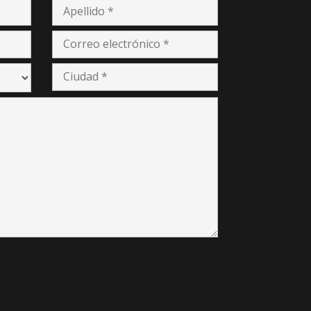
Síguenos
San
.com.ec