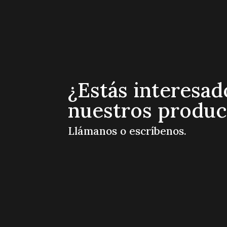
Qu
Aviso de Privacidad

Términos y Condiciones
Trabaja con Nosotros
C
