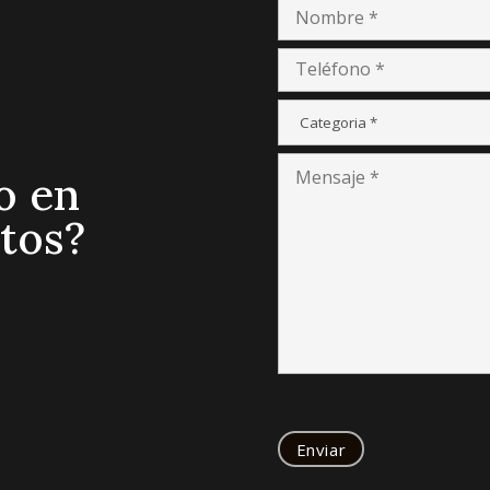
ito
Guayaquil

Joaquín Mancheno 236 y
Junto a Plásticos del
Francisco Garcia, 170303
Litoral, Edificio Plaza 
Quito
Jorge #20 primer piso
manzana 28
(+593) 2-2479-453
(+593) 98-687-4083
Correo :

uenca
contacto@florasintesis
Trabaja con

358 Padre Julio Matovelle