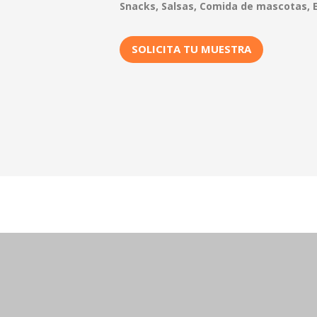
Snacks, Salsas, Comida de mascotas, 
SOLICITA TU MUESTRA
 Creamos Para Ti Sabo
sigue lo que necesitas o fabrícalo con nosot