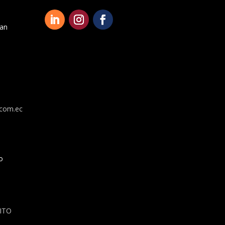
San
.com.ec
o
ITO