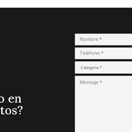
o en
tos?