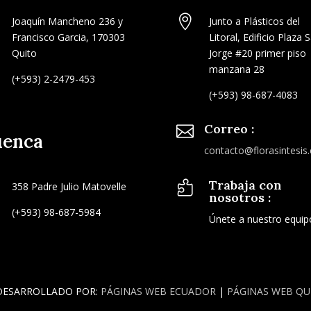

Joaquín Mancheno 236 y
Junto a Plásticos del
Francisco Garcia, 170303
Litoral, Edificio Plaza 
Quito
Jorge #20 primer piso
manzana 28
(+593) 2-2479-453
(+593) 98-687-4083
Correo :

uenca
contacto@florasintesis
Trabaja con

358 Padre Julio Matovelle
nosotros :
(+593) 98-687-5984
Únete a nuestro equip
DESARROLLADO POR:
PÁGINAS WEB ECUADOR
|
PÁGINAS WEB QU