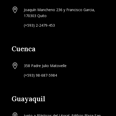

Joaquín Mancheno 236 y Francisco Garcia,
170303 Quito
(+593) 2-2479-453
Cuenca

358 Padre Julio Matovelle
(+593) 98-687-5984
Guayaquil

Junto a Plásticos del Litoral, Edificio Plaza San