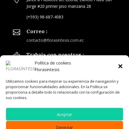
Jorge #20 primer piso manzana 28
(+593) 98-687-4083
Correo :

contacto@florasintesis.com.ec
Trabaja con nosotros :

Política de cookies
Únete a nuestro equipo
Florasintesis
Síguenos
Utilizamos cookies para mejorar su experiencia de navegación y
proporcionar funcionalidades adicionales. En la Política se
proporciona a detalle todo lo relacionado con la configuración de
sus cookies.
Aceptar
Denegar
© DESARROLLADO POR:
PÁGINAS WEB ECUADOR
|